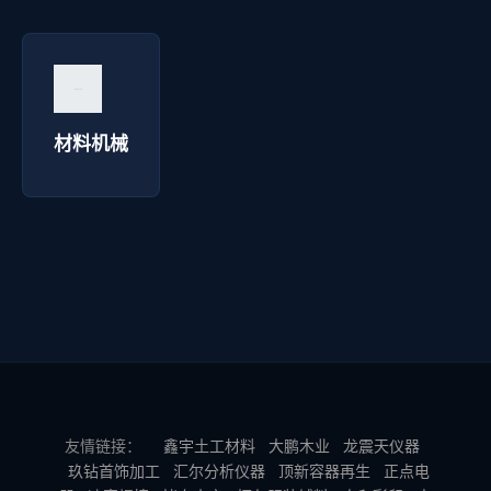
材料机械 - 华延高压电器
询价咨询 →
材料机械
友情链接：
鑫宇土工材料
大鹏木业
龙震天仪器
玖钻首饰加工
汇尔分析仪器
顶新容器再生
正点电