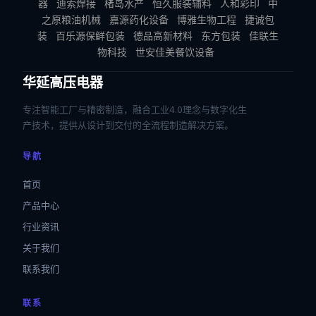
器
迪索焊接
楮岛水产
恒久服装辅料
人和彩印
中
之原粮油机械
嘉源药化设备
博雅生物工程
捷诚包
装
百乐源保鲜包装
德品高新材料
东方包装
佳联生
物科技
世安佳美餐饮设备
华延高压电器
专注智能工厂与精密制造，融合工业4.0理念与数字化生
产技术，提供从设计到交付的全流程制造解决方案。
导航
首页
产品中心
行业资讯
关于我们
联系我们
联系