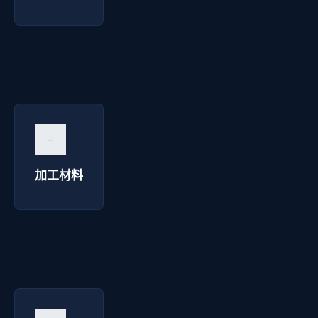
加工材料 - 华延高压电器
询价咨询 →
加工材料
检测原料 - 华延高压电器