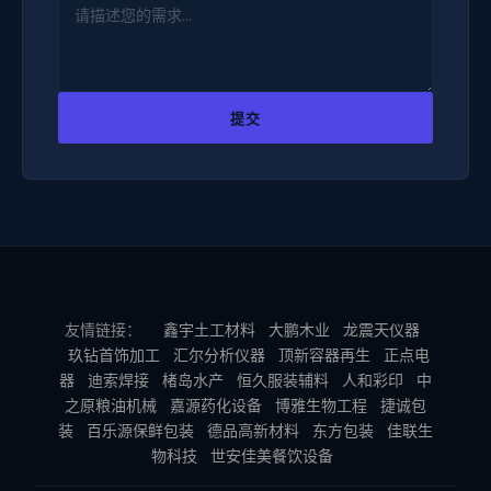
提交
友情链接：
鑫宇土工材料
大鹏木业
龙震天仪器
玖钻首饰加工
汇尔分析仪器
顶新容器再生
正点电
器
迪索焊接
楮岛水产
恒久服装辅料
人和彩印
中
之原粮油机械
嘉源药化设备
博雅生物工程
捷诚包
装
百乐源保鲜包装
德品高新材料
东方包装
佳联生
物科技
世安佳美餐饮设备